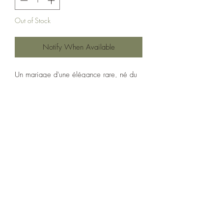
Out of Stock
Notify When Available
Un mariage d'une élégance rare, né du
pressage simultané d'olives gorgées de
soleil et de citrons biologiques
fraîchement récoltés. Cette méthode
artisanale permet aux huiles essentielles
des agrumes d'infuser délicatement l'huile
au cœur du moulin.
En résulte une création vive et parfumée,
où la fraîcheur zestée du citron rehausse
la rondeur de l'olive avec une justesse
remarquable. Un condiment d'exception,
idéal pour sublimer un carpaccio de
saint-jacques, un filet de poisson