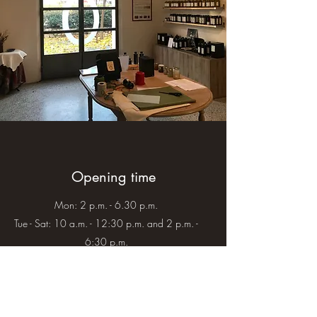
Opening time
Mon: 2 p.m. - 6.30 p.m.
Tue - Sat: 10 a.m. - 12:30 p.m. and 2 p.m. -
6:30 p.m.
Sun: Closed