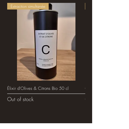
Extraction simultanée
L'or vert du Luberon
Élixir d'Olives & Citrons Bio 50 cl
Cuvée Intense 3 L
Out of stock
Out of stock