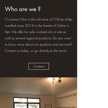
Who are we ?
O comme Olive is the mill store of L'Olivier d'Apt
installed since 2014 in the hamlet of Chêne in
Apt. We offer for sale crushed oils on site as
well as several regional products. Do you want
to know more about our products and services?
Contact us today, or go directly to the store!
.
Contact